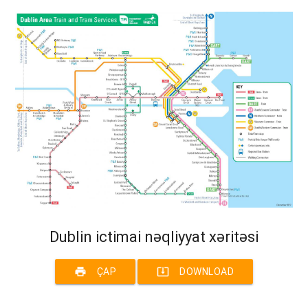
Dublin ictimai nəqliyyat xəritəsi
print
system_update_alt
ÇAP
DOWNLOAD